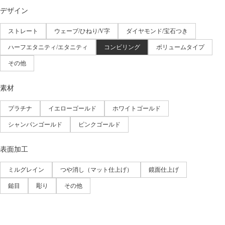
デザイン
ストレート
ウェーブ/ひねり/V字
ダイヤモンド/宝石つき
ハーフエタニティ/エタニティ
コンビリング
ボリュームタイプ
その他
素材
プラチナ
イエローゴールド
ホワイトゴールド
シャンパンゴールド
ピンクゴールド
表面加工
ミルグレイン
つや消し（マット仕上げ）
鏡面仕上げ
鎚目
彫り
その他