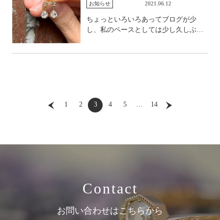
すので、ぜひお立ち寄りください。 そ
お知らせ
2021.06.12
して、今日は甲府に石の仕入れにいっ
ちょっといろいろあってブログが少
てまいりました。 あまりたくさんでは
し、私のペースとしては少し久しぶり
ないのですが、なんとも素魅力的なも
の投稿となってしまいました。 ムー
のたちを選んできましたので、日頃の
ンストーンというのは見つけると手に
お疲れをいやしていただけたら。 夕焼
入れないといけない気がしてしまう謎
け小焼けで。 なんか緑ばっかり選んで
な石なわけですが、また仕入れまし
る、、、という私の心の声が駄々洩れ
た。 バフトップというがまた、ムーン
まして、一つ差し込んでくださったネ
ストーンの魅力を最大限に引き出して
オンカラーのピンクのスピネル。 こん
いるように思えてなりません。 まずは
1
2
3
4
5
…
14
なに小粒なくせに、なんて存在感で、
ペア1。 暗がりのなかでもレインボー
一気に色合いが華やかになりますよ
のような虹が見えます。 ペア2 青が全
ね。 差し色大事。 左のグリーンの2つ
体に入りつつ、部分的に虹色が見えた
は何とも珍しいカイヤナイトのグリー
り、これもまた魅力的なペアです。 1
ン。 ブルーになり切れなかったという
ピースその1 これもまた、一見青かと
謎の状態ですが、なんて魅力的。 うち
思いきやレインボーのようなまたまた
らしい、個性のあるルースです。 勿論
青のような。 透明感もあり、シラーも
カイヤナイトなので、オーダーは受け
Contact
あり、なタイプです。 最後、1ピース
ずに店頭で作る予定です。 その隣の黄
その2。 これも上のものと同じ雰囲気
色、これはジルコンです。 グリーンを
で、透明度とシラーがころころと表情
かんだかんじで、これまた美しい。 そ
お問い合わせはこちらから
を変えるタイプ。 以前このマロン型の
して隣のペアシェイプのグリーンは、