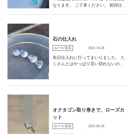
普通のサファイアという扱いで、鑑別
なります。 ご了承ください。 前回仕入
に出す機会があれば確認してみようか
れたもの。 いいものがあればと思うの
なと思います。 そして今回の大目玉は
ですが。
こちら。 ベトナムのシルキーサファイ
ア。 百聞は一見にしかず、まさにそん
な感じの魅力的なルースです。 この小
石の仕入れ
粒感もまた良いです。 オーダーメイ
ド用で受ける石とするか、店頭品を作
ルース/宝石
2022.10.28
成するかは全く未定ですが、とにかく
先日仕入れに行ってまいりました。 た
ひとまずご紹介です。
くさんとはやっぱり言い切れないので
すが、それでも厳選して素敵なものを
仕入れました。 まず。 ここは外せない
ムーンストーン/ラブラドライト。 しっ
かりした青やレインボーからの、 こち
ら。 なんとも個性的なシラーの入り方
がたまりませんね。 之では伝わりづら
いですがバフトップの丸いムーンスト
オクタゴン取り巻きで、ローズカ
ーンも非常に魅力的です。 インスタで
ット
動画を載せているのでよろしければご
ルース/宝石
2022.09.29
覧ください。 次に。 ブルーグリーンエ
メラルド。 新しい名前ですが、、、鉱