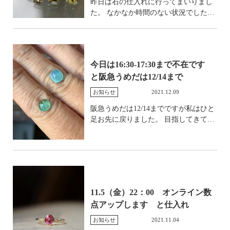
方法で石座の柱を立ててみました。 撮
昨日は石の仕入れに行ってまいりまし
っておけよって話なのですが、うっか
た。 なかなか時間のない状況でした
り忘れておりまして。 完成したときに
が、久々に素敵な石を発見。 以下、ぜ
ぜひご堪能ください。
ひお楽しみください。 まずはいきな
りダイヤモンド。 それぞれ非常に小粒
ですが、めちゃくちゃすてき。 仕入れ
今日は16:30-17:30まで不在です
てすぐ一番初めに見せていただいたの
と阪急うめだは12/14まで
で、いいもの厳選いたしました。 シン
プルなリングやVラインのセンターに
お知らせ
2021.12.09
あってもいいなと思います。 イエロー
阪急うめだは12/14までですが私はひと
なんですが部分的にシャンパンっぽい
足お先に戻りました。 目指してきてく
雰囲気もあって、とにかくよいです。
ださった皆さま本当にありがとうござ
で、久々久々のバイカラートルマリ
いました！ また御礼は改めて。 サイズ
ン。 小粒なんですが、とにかくかわい
直しも取り掛かっておりますので順次
い！ まとめてシンプルなリングか、福
ご案内いたします。 本日は仕入れで
永宝飾店らしさをたっぷり込めていく
出かけております。 課長が16:30で上が
か、、、悩んでおります。 そしてこち
りますので私が戻るまでの少しの時間
らは変わり種のアクアマリンサンスト
11.5（金）22：00 オンライン数
お店を閉めます。 ご不便おかけいたし
ーン。 薄いブルーのセンターにサンス
点アップします と仕入れ
ますがどうぞよろしくお願いいたしま
トーンのシラーがぎらつく大変魅力的
す。 そして少し前に仕入れていた石
な、ギャラクシー感のある石です。 こ
お知らせ
2021.11.04
の鑑別が上がってきました。 これは一
れですとわかりづらいので、動画もま