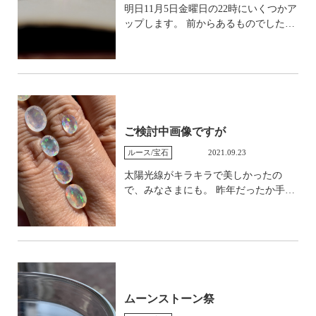
明日11月5日金曜日の22時にいくつかア
目惚れです。 選べず2つとも入れまし
た多分インスタなどで上げるかなと思
ップします。 前からあるものでした
た。 パライバ！ カボション！ 私の指
います。
が、写真の撮り直しやあれこれしてい
がかさついていようが怪我していよう
る間になかなか手が付けられるアップ
が美しいことには変わりありません。
が遅くなりました。 ピンクスピネルの
リング、グリーンンジルコンのリン
グ、モンタナサファイアのピアス、ダ
イヤのピアスの予定です。 で！ ほんの
3ピースですが仕入れたメキシカンオパ
ご検討中画像ですが
ール。 綺麗ですよねー。 これもまた宇
ルース/宝石
2021.09.23
宙、浪漫でございます。 あえてすごく
高さのあるものを一つ選びました。 子
太陽光線がキラキラで美しかったの
のふっくら感がたまりません。 横から
で、みなさまにも。 昨年だったか手に
楽しめるデザインにしたいなと考えて
入れたメキシカンオパールたち。 まだ
います。
いくつか残っていて、その一部です。
今日結構厚かったですよね。 夏を思い
出すような。 ちょうど太陽が出た瞬間
にお外で撮影してみました。 キラッキ
ラ。 この透明感の中に広がる遊色の世
界が良きかな。ですね。 日陰でこれで
ムーンストーン祭
す。 ちょうど店に入る手前の階段のと