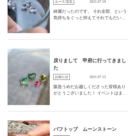
ルース/宝石
2021.07.19
ころ。 いつも撮影をしているところで
す。 よっこらしょと、なかなか重い腰
綺麗だったのです。 それ全部、という
が上がらないのですが撮影を始めると
気持ちをぐっと抑えてそれでもだいぶ
テンションの上がる作業でございま
絞って絞って、この子たちを手に入れ
す。
ました。 まず今日はファセットをご紹
介。 角度によってそれはまあ大きく表
情を変えるルースたち。 レインボーが
強く出るタイプもあれば、透明感があ
りながらも青が強い個性的なもの。 緑
戻りまして 甲府に行ってきまし
の強いシラーが突然現れるようなもの
た
も。 これ全部、一度に作って、そして
ほんとにムーンストーン祭にでもした
お知らせ
2021.07.15
い気持ちがとっても強いのですが、気
阪急うめだお越しくださった皆様あり
力が持つか。。。 これ以外にもバフト
がとうございました！ イベントはまだ
ップがいくつか。 また順次ご紹介させ
来週火曜まで続きます。 わざわざいる
ていただきます。
タイミングをみてきてくださった皆
様、疲れ果てておりましたが元気が出
ました。 本当にありがとうございまし
た。 いない間もベテラン先輩スタッフ
バフトップ ムーンストーン
の皆様がしっかり対応してくださいま