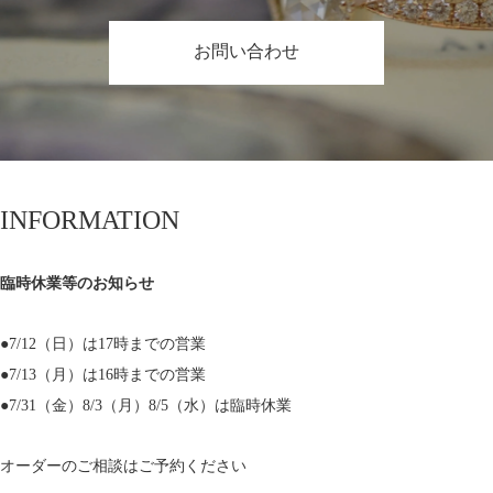
バフトップのピアスを作ったことがあ
トルマリン。 意外と珍しい？鮮やかな
ります。 これです。 これがかわいくっ
黄緑色です。 説明しながら、どの緑だ
お問い合わせ
て、お問い合わせもいただいていたの
よ、と思うのですが、何となくわかっ
ですがなかなか同じ感じのルースは見
ていただけると信じて。 最後の右のブ
つからず、ご縁があればと思っていま
ルー2つはブルージルコン。 このブル
したが、ご縁あり。 です。 これより気
ー、なんだか惹きつけられる色で、今
持ち小さいと思いますが、同じ感じで
回のイベントに向けて作ったプラチナ
作ろうかなと思っております。 ご興味
台のジルコンとはまた違った趣です。
ある方は、一週間程度は手を付けずに
以上！！ これで銀座から今日までの一
INFORMATION
おいておきますので、お知らせくださ
つの山は越えたかなと思います。
いませ。 詳しい画像が必要な場合は、
またストーリーなどでも上げていきま
臨時休業等のお知らせ
すので、お知らせください。
●7/12（日）は17時までの営業
●7/13（月）は16時までの営業
●7/31（金）8/3（月）8/5（水）は臨時休業
オーダーのご相談はご予約ください