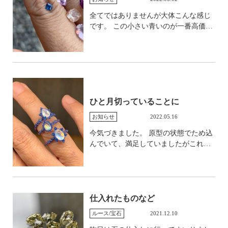
ではもう少し緑がしっかり見えます。
これはグレーが強く見えますね。 いず
全てではありませんが大体こんな感じ
れにしても渋さと輝きと、かなり私の
です。 この小さい青いのが一番高価。
好みです。 カメレオンは大体蛍光強め
小さいながらも大変魅力的で、スピネ
ですが、こちらはこんな感じ。 まぶし
ルなんですけどスピネルじゃないとい
い！ 綺麗なレモンイエローです。 ラウ
う含有成分があったりで、これからお
ンドはいくつかあったのですが、この
迎えダッシュの為とりあえず紹介のみ
カットはもっていなかったので素敵だ
とさせていただきます。 初めてのスー
なと思い仕入れました。 これはボリュ
パーセブンやアメシストインなんと
ームタイプのクラウンにつけてもかな
ひと月切っていることに
か、非加熱たんざに魅力的なサファイ
りカッコ良さそう。 シンプルなのが良
ア、スピネルなどなど。
お知らせ
2022.05.16
いか、いずれにしても可憐なイメージ
より、軽めでもどっしりでも強さを感
今気づきました。 原型の状態でため込
じられるデザインにしたいですね。
んでいて、満足していましたがこれか
らが大変なのに。 というわけで大急ぎ
で金属加工に進めております。 でも、
6月15日を皮切りに、というイメージで
おりますので、順次完成し次第ご案内
する予定です。 ムーンストーンたち。
仕入れたものなど
やっぱり6月ですしね。 これは横もか
ルース/宝石
2021.12.10
わいいんです。 今までにやっていない