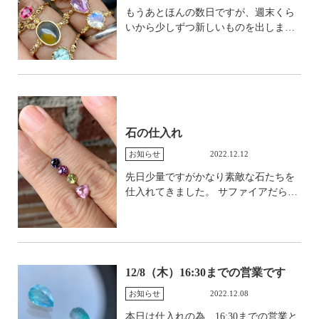
もうあとほんの数日ですが、週末くら
いから少しずつ新しいものを出しま
す。 これはまだ石留前ですが、タンザ
ナイトとその下のシルキースピネル、
と、クリソベリルとその下のピンクス
ピネルを、石留しました。 明日また続
きをやりたいと思います。
石の仕入れ
お知らせ
2022.12.12
先日少量ですがかなり素敵な石たちを
仕入れてきました。 サファイアだらけ
になってしまいましたが、魅力満載で
す。 こちらはバフトップのラウンド
のサファイア。 3つめはスフェーンで
その下は珍しいピンクスピネルのバフ
トップ。 こちらは今ご検討中ですが一
12/8（木）16:30までの営業です
応ご紹介。 サファイアです。 すごく良
お知らせ
2022.12.08
い色ですよね。 パパラチアかどうかと
いう話になりましたが、私として一応
本日は仕入れの為、16:30までの営業と