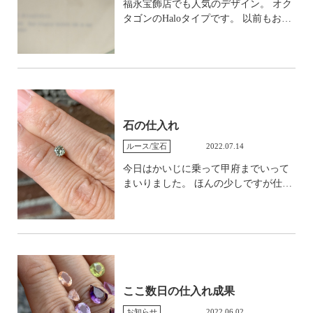
福永宝飾店でも人気のデザイン。 オク
物的にエメラルドということで仕入れ
タゴンのHaloタイプです。 以前もお仕
ました。 この柔らかい色合いがものす
立てしたことがあるのですが、腕をシ
ごく魅力的で、この形をどうするかは
ャンパン、石座をプラチナのコンビに
ノープランでしたが仕入れました。 次
お仕立ていたしました。 この組み合わ
は、こちら。 ノーヒートのサファイ
せ本当に素敵ですよね。 ローズゴール
ア。 小粒でそれがまたかわいらしい。
ドがぴったり、と思い店頭用に作った
すごくはっきりとした色で、片方はほ
時はそれでしっくり来ていたのです
ぼ赤です。 勿論ルビーではなくサファ
が、この組み合わせも最強です。 とは
石の仕入れ
イア。 画像だとちょっとピンクに見え
いえ、ローズゴールドのあのデザイン
ますがもう少し赤いです。 クラウンリ
ルース/宝石
2022.07.14
が素敵だから、ここへ発展したと考え
ングとか、そのあたりに使えそうだな
るとどの色もまた良いということにな
今日はかいじに乗って甲府までいって
と思います。 そして、こちらはもう即
るのですが。
まいりました。 ほんの少しですが仕入
決のパライバ。 バイカラーなんです。
れを。 一言では言い表せないいろいろ
すごく小粒なのですが、これがまた良
がありすぎて、仕入れ自体はあまりで
い。 百聞は一見に如かず。 店頭で見
きないのですが厳選して、魅力的なも
られますので、ご興味ある方はお声が
のを手に入れております。 まず一つ。
けください。
カメレオンダイヤモンド。 今日はお天
気も良くなくて、帰ってきたのも夕方
でしたのでくらいですが、色合いとし
ここ数日の仕入れ成果
てはダークグレイグリーンです。 肉眼
お知らせ
2022.06.02