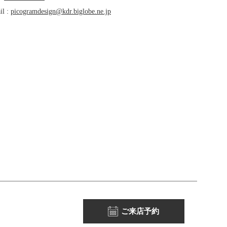
il :
picogramdesign@kdr.biglobe.ne.jp
ご来店予約