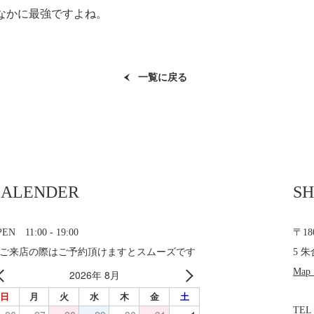
なかに最強ですよね。
一覧に戻る
CALENDER
SH
EN 11:00 - 19:00
〒1
ご来店の際はご予約頂けますとスムーズです
5 朱
Map
2026年 8月
日
月
火
水
木
金
土
TEL