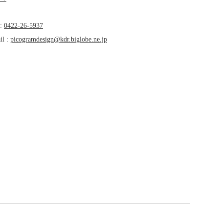
 :
0422-26-5937
il :
picogramdesign@kdr.biglobe.ne.jp