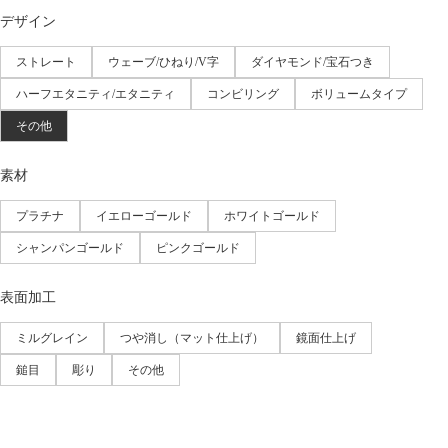
デザイン
ストレート
ウェーブ/ひねり/V字
ダイヤモンド/宝石つき
ハーフエタニティ/エタニティ
コンビリング
ボリュームタイプ
その他
素材
プラチナ
イエローゴールド
ホワイトゴールド
シャンパンゴールド
ピンクゴールド
表面加工
ミルグレイン
つや消し（マット仕上げ）
鏡面仕上げ
鎚目
彫り
その他