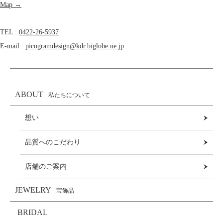
Map →
TEL :
0422-26-5937
E-mail :
picogramdesign@kdr.biglobe.ne.jp
ABOUT
私たちについて
想い
品質へのこだわり
店舗のご案内
JEWELRY
宝飾品
BRIDAL