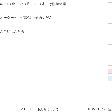
●7/31（金）8/3（月）8/5（水）は臨時休業
オーダーのご相談はご予約ください
ご予約はこちら →
ABOUT
JEWELRY
私たちについて
宝