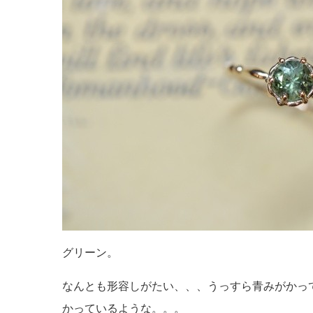
グリーン。
なんとも形容しがたい、、、うっすら青みがかっ
かっているような。。。