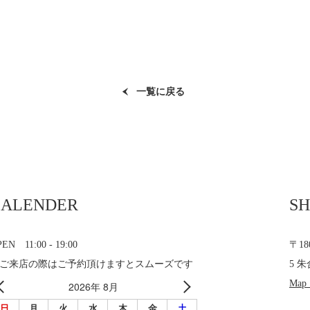
一覧に戻る
CALENDER
SH
EN 11:00 - 19:00
〒1
ご来店の際はご予約頂けますとスムーズです
5 朱
Map
2026年 8月
日
月
火
水
木
金
土