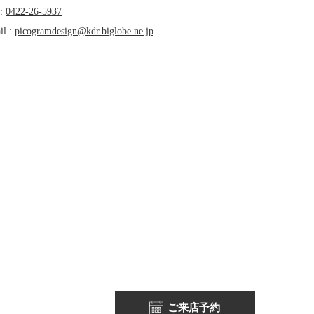
 :
0422-26-5937
il :
picogramdesign@kdr.biglobe.ne.jp
ご来店予約