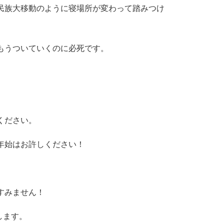
民族大移動のように寝場所が変わって踏みつけ
もうついていくのに必死です。
ください。
年始はお許しください！
すみません！
たします。